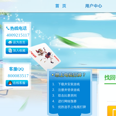
热线电话
4009215117
设为首页
加入收藏
客服QQ
800083517
找回
在线客服
1. 下载并安装游戏
2. 注册并登录游戏
3. 双击比赛房间
4. 进行网络预赛
5. 优胜选手上电视打牌